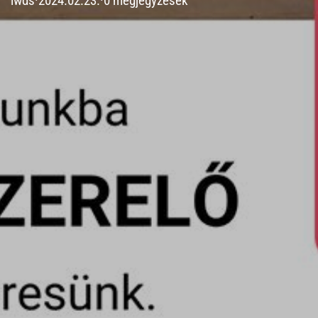
iwds
·
2024.02.23.
·
0 megjegyzések