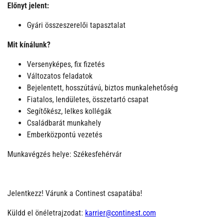
Előnyt jelent:
Gyári összeszerelői tapasztalat
Mit kínálunk?
Versenyképes, fix fizetés
Változatos feladatok
Bejelentett, hosszútávú, biztos munkalehetőség
Fiatalos, lendületes, összetartó csapat
Segítőkész, lelkes kollégák
Családbarát munkahely
Emberközpontú vezetés
Munkavégzés helye: Székesfehérvár
Jelentkezz! Várunk a Continest csapatába!
Küldd el önéletrajzodat:
karrier@continest.com