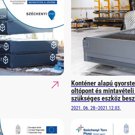
Konténer alapú gyorste
oltópont és mintavétel
szükséges eszköz besz
2021. 06. 28–2021.12.03.