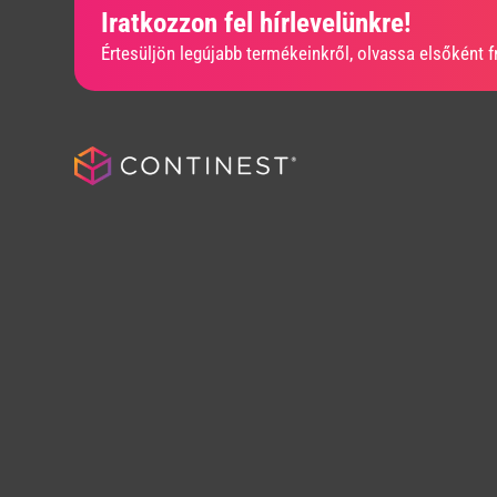
Iratkozzon fel hírlevelünkre!
Értesüljön legújabb termékeinkről, olvassa elsőként fr