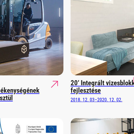
20’ Integrált vizesblo
lékenységének
fejlesztése
sztül
2018. 12. 03–2020. 12. 02.