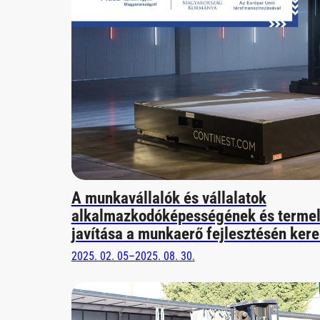
A munkavállalók és vállalatok
alkalmazkodóképességének és terme
javítása a munkaerő fejlesztésén kere
2025. 02. 05–2025. 08. 30.