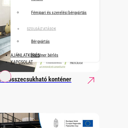
Fémipari és szerelési bérgyártás
SZOLGÁLTATÁSOK
Bérgyártás
AJÁNLATKÉRÉS
Konténer bérlés
KAPCSOLAT
kkos összecsukható konténer