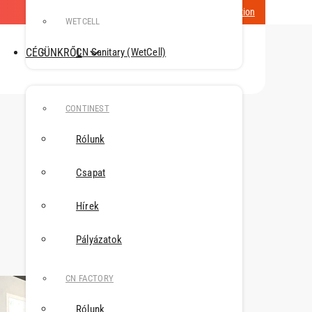
Magyarország / Change Location
WETCELL
CÉGÜNKRŐL
CN Sanitary (WetCell)
CONTINEST
Rólunk
Csapat
Hírek
Pályázatok
CN FACTORY
Rólunk