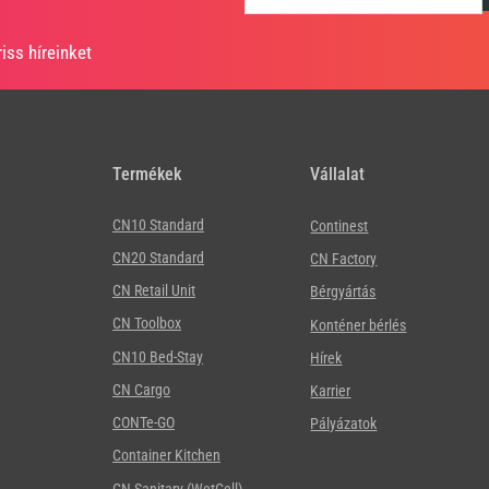
iss híreinket
Termékek
Vállalat
CN10 Standard
Continest
CN20 Standard
CN Factory
CN Retail Unit
Bérgyártás
CN Toolbox
Konténer bérlés
CN10 Bed-Stay
Hírek
CN Cargo
Karrier
CONTe-GO
Pályázatok
Container Kitchen
CN Sanitary (WetCell)