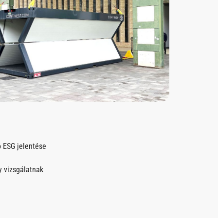
ó ESG jelentése
y vizsgálatnak