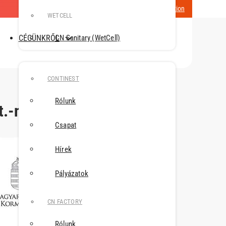
Magyarország / Change Location
WETCELL
CÉGÜNKRŐL
CN Sanitary (WetCell)
CONTINEST
Rólunk
t.-nél
Csapat
Hírek
Pályázatok
CN FACTORY
Rólunk