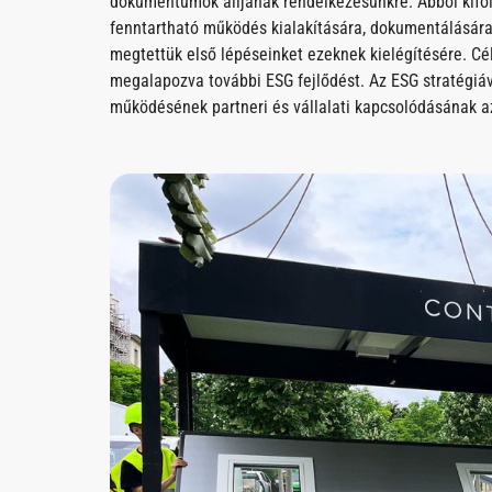
dokumentumok álljanak rendelkezésünkre. Abból kifoly
fenntartható működés kialakítására, dokumentálására, 
megtettük első lépéseinket ezeknek kielégítésére. Cé
megalapozva további ESG fejlődést. Az ESG stratégiáv
működésének partneri és vállalati kapcsolódásának a