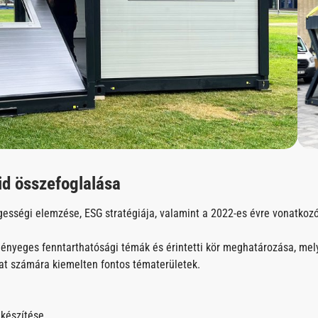
id összefoglalása
egességi elemzése, ESG stratégiája, valamint a 2022-es évre vonatkoz
ényeges fenntarthatósági témák és érintetti kör meghatározása, mel
at számára kiemelten fontos tématerületek.
lkészítése.