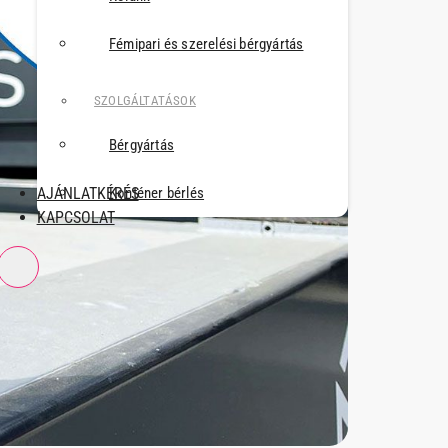
Fémipari és szerelési bérgyártás
SZOLGÁLTATÁSOK
Bérgyártás
AJÁNLATKÉRÉS
Konténer bérlés
KAPCSOLAT