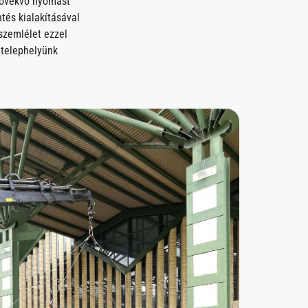
 növekvő nyomást
tés kialakításával
szemlélet ezzel
 telephelyünk