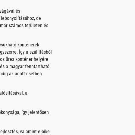
óságával és
 lebonyolításához, de
 már számos területen és
ecsukható konténerek
yszerre. Így a szállításból
yos üres konténer helyére
 és a magyar fenntartható
ndig az adott esetben
alósításával, a
konysága, így jelentősen
ejlesztés, valamint e-bike