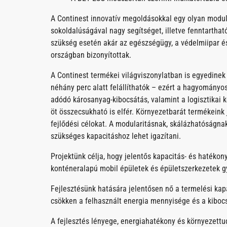
A Continest innovatív megoldásokkal egy olyan modulá
sokoldalúságával nagy segítséget, illetve fenntarthat
szükség esetén akár az egészségügy, a védelmiipar és
országban bizonyítottak.
A Continest termékei világviszonylatban is egyedine
néhány perc alatt felállíthatók – ezért a hagyományo
adódó károsanyag-kibocsátás, valamint a logisztikai 
öt összecsukható is elfér. Környezetbarát termékeink
fejlődési célokat. A modularitásnak, skálázhatóságna
szükséges kapacitáshoz lehet igazítani.
Projektünk célja, hogy jelentős kapacitás- és hatékony
konténeralapú mobil épületek és épületszerkezetek g
Fejlesztésünk hatására jelentősen nő a termelési ka
csökken a felhasznált energia mennyisége és a kiboc
A fejlesztés lényege, energiahatékony és környezettu