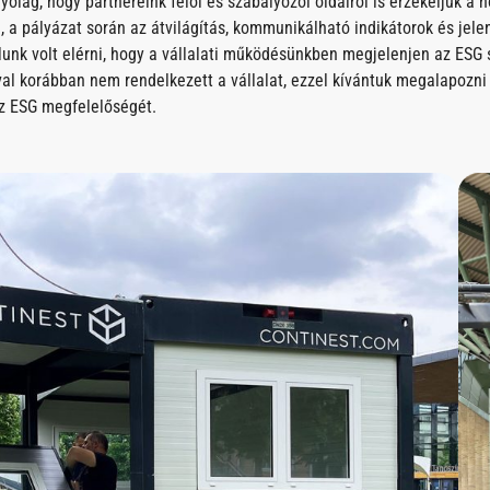
ólag, hogy partnereink felől és szabályozói oldalról is érzékeljük a
a pályázat során az átvilágítás, kommunikálható indikátorok és jelen
lunk volt elérni, hogy a vállalati működésünkben megjelenjen az ESG 
al korábban nem rendelkezett a vállalat, ezzel kívántuk megalapozni
z ESG megfelelőségét.