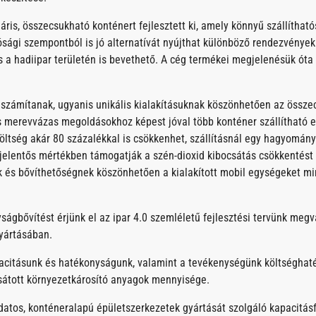
ris, összecsukható konténert fejlesztett ki, amely könnyű szállíthat
ósági szempontból is jó alternatívát nyújthat különböző rendezvények
 a hadiipar területén is bevethető. A cég termékei megjelenésük óta
k számítanak, ugyanis unikális kialakításuknak köszönhetően az össz
s merevvázas megoldásokhoz képest jóval több konténer szállítható eg
költség akár 80 százalékkal is csökkenhet, szállításnál egy hagyomán
 jelentős mértékben támogatják a szén-dioxid kibocsátás csökkentést
k és bővíthetőségnek köszönhetően a kialakított mobil egységeket mi
ságbővítést érjünk el az ipar 4.0 szemléletű fejlesztési tervünk megv
yártásában.
pacitásunk és hatékonyságunk, valamint a tevékenységünk költséghaté
sátott környezetkárosító anyagok mennyisége.
datos, konténeralapú épületszerkezetek gyártását szolgáló kapacitásf