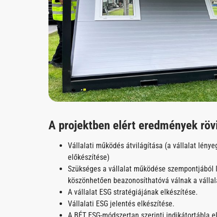
A projektben elért eredmények röv
Vállalati működés átvilágítása (a vállalat lény
előkészítése)
Szükséges a vállalat működése szempontjából l
köszönhetően beazonosíthatóvá válnak a vállal
A vállalat ESG stratégiájának elkészítése.
Vállalati ESG jelentés elkészítése.
A BÉT ESG-módszertan szerinti indikátortábla e