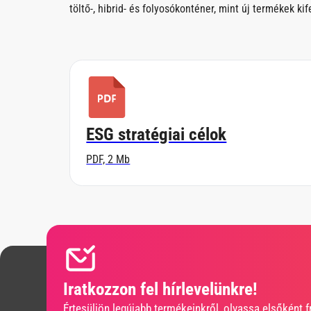
töltő-, hibrid- és folyosókonténer, mint új termékek ki
ESG stratégiai célok
PDF, 2 Mb
Iratkozzon fel hírlevelünkre!
Értesüljön legújabb termékeinkről, olvassa elsőként fr