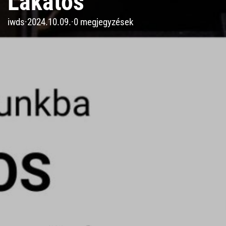
Lakatos
iwds
·
2024.10.09.
·
0 megjegyzések