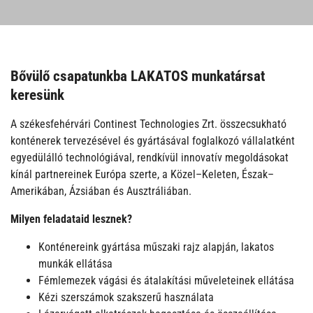
Bővülő csapatunkba
LAKATOS
munkatársat
keresünk
A székesfehérvári Continest Technologies Zrt. összecsukható
konténerek tervezésével és gyártásával foglalkozó vállalatként
egyedülálló technológiával, rendkívül innovatív megoldásokat
kínál partnereinek Európa szerte, a Közel–Keleten, Észak–
Amerikában, Ázsiában és Ausztráliában.
Milyen feladataid lesznek?
Konténereink gyártása műszaki rajz alapján, lakatos
munkák ellátása
Fémlemezek vágási és átalakítási műveleteinek ellátása
Kézi szerszámok szakszerű használata