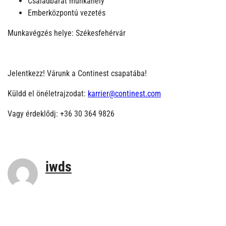
Családbarát munkahely
Emberközpontú vezetés
Munkavégzés helye: Székesfehérvár
Jelentkezz! Várunk a Continest csapatába!
Küldd el önéletrajzodat:
karrier@continest.com
Vagy érdeklődj: +36 30 364 9826
iwds